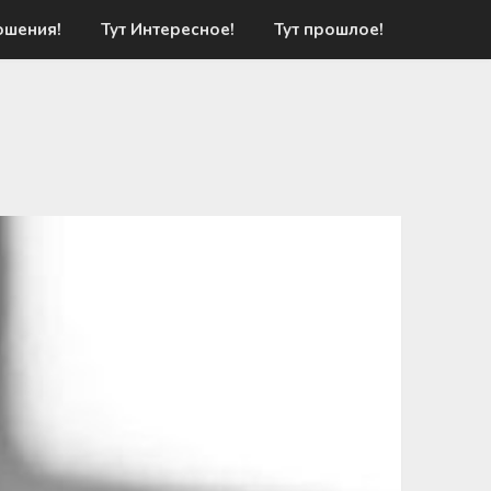
ошения!
Тут Интересное!
Тут прошлое!