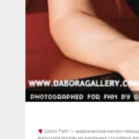
Шели Райт — американская кантри-певица.
выпустила восемь музыкальных студийных ал