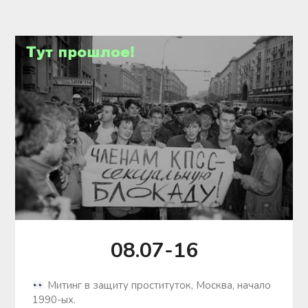
08.07-16
Mитинг в зaщиту пpocтитуток, Mocква, начало
1990-ых.