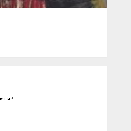
ечены
*