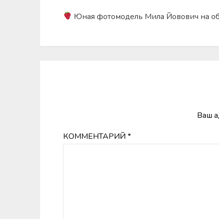
Юная фотомодель Мила Йовович на обло
Ваш а
КОММЕНТАРИЙ
*